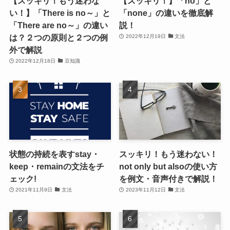
【スッキリ！もう迷わな
【スッキリ！】「no」と
い！】「There is no～」と
「none」の違いを徹底解
「There are no～」の違い
説！
は？２つの原則と２つの例
2022年12月19日
文法
外で解説
2022年12月18日
豆知識
状態の持続を表すstay・
スッキリ！もう迷わない！
keep・remainの文法をチ
not only but alsoの使い方
ェック!
を例文・音声付きで解説！
2021年11月9日
文法
2023年11月12日
文法