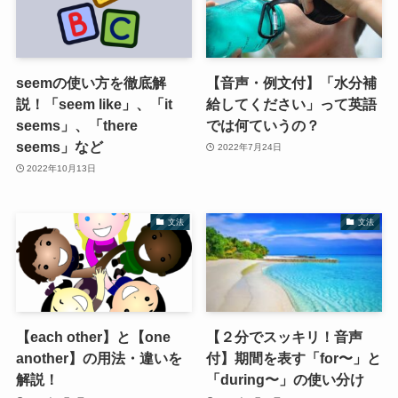
seemの使い方を徹底解
【音声・例文付】「水分補
説！「seem like」、「it
給してください」って英語
seems」、「there
では何ていうの？
seems」など
2022年7月24日
2022年10月13日
文法
文法
【each other】と【one
【２分でスッキリ！音声
another】の用法・違いを
付】期間を表す「for〜」と
解説！
「during〜」の使い分け