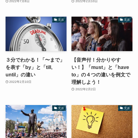
2022年7月8日
2022年2月10日
文法
文法
３分でわかる！「〜まで」
【音声付！分かりやす
を表す「by」と「till,
い！】「must」と「have
until」の違い
to」の４つの違いを例文で
理解しよう！
2022年2月10日
2022年2月2日
文法
文法