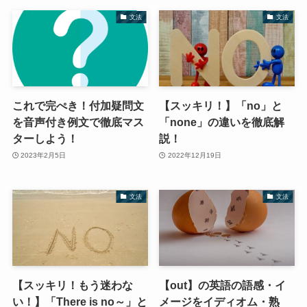
文法
文法
これで完ぺき！付加疑問文
【スッキリ！】「no」と
を音声付き例文で徹底マス
「none」の違いを徹底解
ターしよう！
説！
2023年2月5日
2022年12月19日
文法
文法
【スッキリ！もう迷わな
【out】の英語の語感・イ
い！】「There is no～」と
メージをイディオム・熟