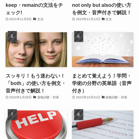
keep・remainの文法をチ
not only but alsoの使い方
ェック!
を例文・音声付きで解説！
2021年11月9日
文法
2023年11月12日
文法
スッキリ！もう迷わない！
まとめて覚えよう！学問・
「both」の使い方を例文・
学術の分野の英単語（音声
音声付きで解説！
付き）
2024年1月28日
資格試験・対策
2022年10月31日
資格試験・対策