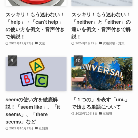
スッキリ！もう迷わない！
スッキリ！もう迷わない！
「help」・「can’t help」
「neither」と「either」の
の使い方を例文・音声付き
違いを例文・音声付きで解
で解説！
説！
2023年12月22日
文法
2024年1月29日
資格試験・対策
seemの使い方を徹底解
「１つの」を表す「uni-」
説！「seem like」、「it
で始まる単語について
seems」、「there
2020年10月8日
豆知識
seems」など
2022年10月13日
豆知識