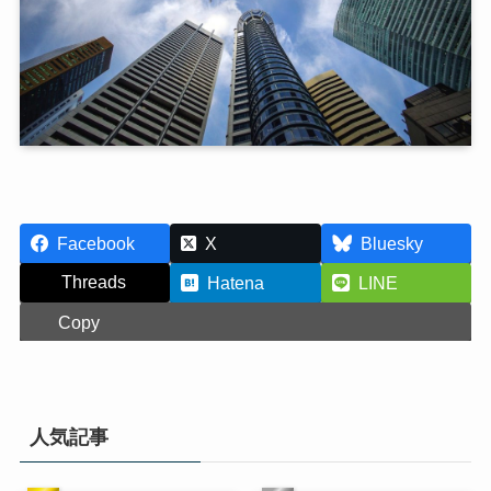
Facebook
X
Bluesky
Threads
Hatena
LINE
Copy
人気記事