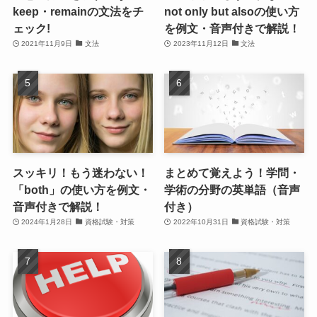
keep・remainの文法をチ
not only but alsoの使い方
ェック!
を例文・音声付きで解説！
2021年11月9日
文法
2023年11月12日
文法
スッキリ！もう迷わない！
まとめて覚えよう！学問・
「both」の使い方を例文・
学術の分野の英単語（音声
音声付きで解説！
付き）
2024年1月28日
資格試験・対策
2022年10月31日
資格試験・対策