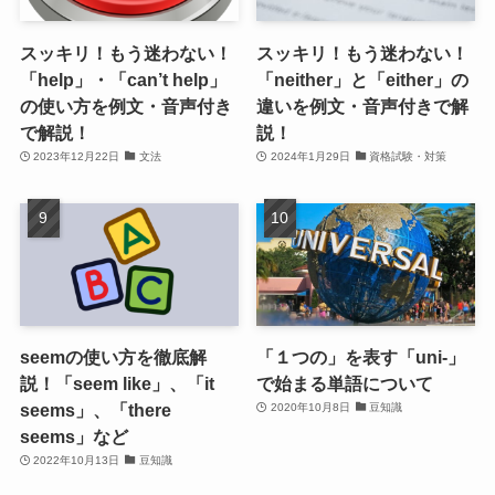
スッキリ！もう迷わない！
スッキリ！もう迷わない！
「help」・「can’t help」
「neither」と「either」の
の使い方を例文・音声付き
違いを例文・音声付きで解
で解説！
説！
2023年12月22日
文法
2024年1月29日
資格試験・対策
seemの使い方を徹底解
「１つの」を表す「uni-」
説！「seem like」、「it
で始まる単語について
seems」、「there
2020年10月8日
豆知識
seems」など
2022年10月13日
豆知識