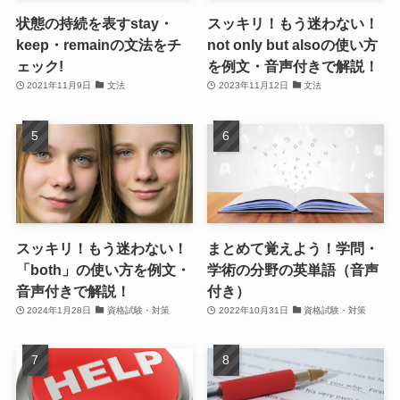
状態の持続を表すstay・
スッキリ！もう迷わない！
keep・remainの文法をチ
not only but alsoの使い方
ェック!
を例文・音声付きで解説！
2021年11月9日
文法
2023年11月12日
文法
スッキリ！もう迷わない！
まとめて覚えよう！学問・
「both」の使い方を例文・
学術の分野の英単語（音声
音声付きで解説！
付き）
2024年1月28日
資格試験・対策
2022年10月31日
資格試験・対策