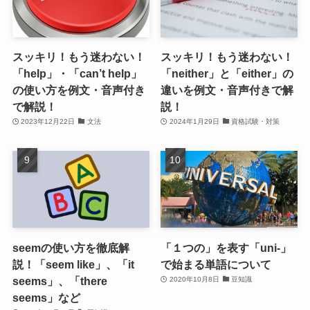
スッキリ！もう迷わない！
スッキリ！もう迷わない！
「help」・「can’t help」
「neither」と「either」の
の使い方を例文・音声付き
違いを例文・音声付きで解
で解説！
説！
2023年12月22日
文法
2024年1月29日
資格試験・対策
seemの使い方を徹底解
「１つの」を表す「uni-」
説！「seem like」、「it
で始まる単語について
seems」、「there
2020年10月8日
豆知識
seems」など