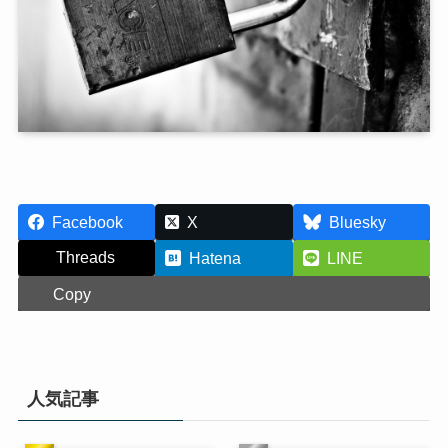
Facebook
X
Bluesky
Threads
Hatena
LINE
Copy
人気記事