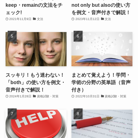
keep・remainの文法をチ
not only but alsoの使い方
ェック!
を例文・音声付きで解説！
2021年11月9日
文法
2023年11月12日
文法
スッキリ！もう迷わない！
まとめて覚えよう！学問・
「both」の使い方を例文・
学術の分野の英単語（音声
音声付きで解説！
付き）
2024年1月28日
資格試験・対策
2022年10月31日
資格試験・対策