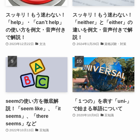
スッキリ！もう迷わない！
スッキリ！もう迷わない！
「help」・「can’t help」
「neither」と「either」の
の使い方を例文・音声付き
違いを例文・音声付きで解
で解説！
説！
2023年12月22日
文法
2024年1月29日
資格試験・対策
seemの使い方を徹底解
「１つの」を表す「uni-」
説！「seem like」、「it
で始まる単語について
seems」、「there
2020年10月8日
豆知識
seems」など
2022年10月13日
豆知識