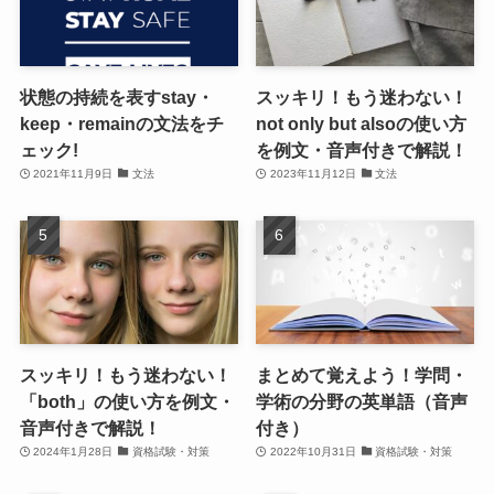
状態の持続を表すstay・
スッキリ！もう迷わない！
keep・remainの文法をチ
not only but alsoの使い方
ェック!
を例文・音声付きで解説！
2021年11月9日
文法
2023年11月12日
文法
スッキリ！もう迷わない！
まとめて覚えよう！学問・
「both」の使い方を例文・
学術の分野の英単語（音声
音声付きで解説！
付き）
2024年1月28日
資格試験・対策
2022年10月31日
資格試験・対策