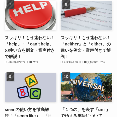
スッキリ！もう迷わない！
スッキリ！もう迷わない！
「help」・「can’t help」
「neither」と「either」の
の使い方を例文・音声付き
違いを例文・音声付きで解
で解説！
説！
2023年12月22日
文法
2024年1月29日
資格試験・対策
seemの使い方を徹底解
「１つの」を表す「uni-」
説！「seem like」、「it
で始まる単語について