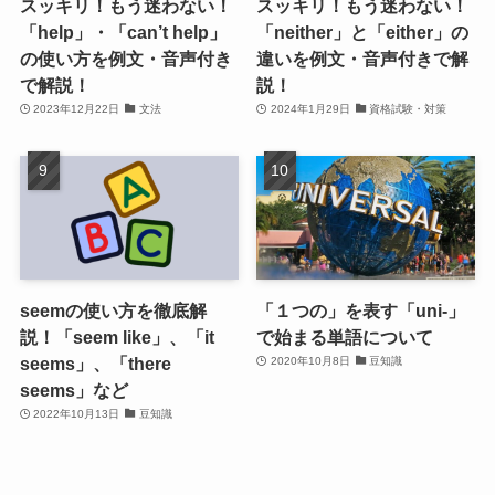
スッキリ！もう迷わない！
スッキリ！もう迷わない！
「help」・「can’t help」
「neither」と「either」の
の使い方を例文・音声付き
違いを例文・音声付きで解
で解説！
説！
2023年12月22日
文法
2024年1月29日
資格試験・対策
seemの使い方を徹底解
「１つの」を表す「uni-」
説！「seem like」、「it
で始まる単語について
seems」、「there
2020年10月8日
豆知識
seems」など
2022年10月13日
豆知識