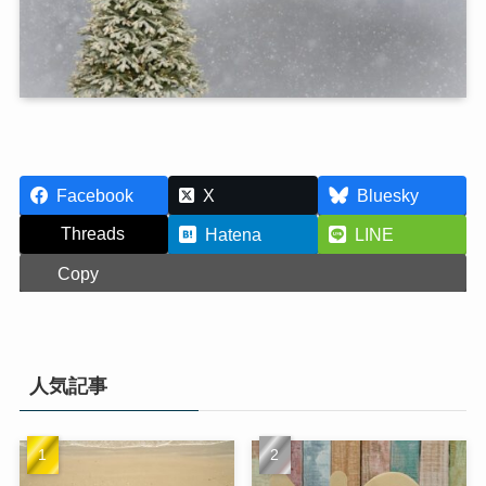
Facebook
X
Bluesky
Threads
Hatena
LINE
Copy
人気記事