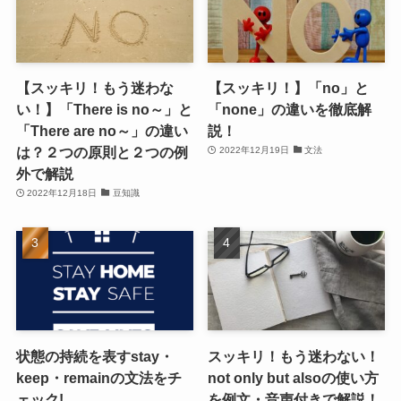
【スッキリ！もう迷わな
【スッキリ！】「no」と
い！】「There is no～」と
「none」の違いを徹底解
「There are no～」の違い
説！
は？２つの原則と２つの例
2022年12月19日
文法
外で解説
2022年12月18日
豆知識
状態の持続を表すstay・
スッキリ！もう迷わない！
keep・remainの文法をチ
not only but alsoの使い方
ェック!
を例文・音声付きで解説！