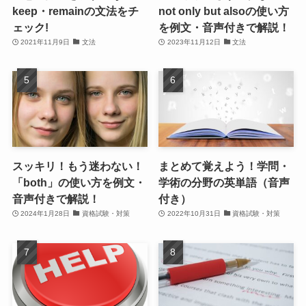
keep・remainの文法をチ
not only but alsoの使い方
ェック!
を例文・音声付きで解説！
2021年11月9日
文法
2023年11月12日
文法
スッキリ！もう迷わない！
まとめて覚えよう！学問・
「both」の使い方を例文・
学術の分野の英単語（音声
音声付きで解説！
付き）
2024年1月28日
資格試験・対策
2022年10月31日
資格試験・対策