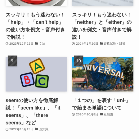
スッキリ！もう迷わない！
スッキリ！もう迷わない！
「help」・「can’t help」
「neither」と「either」の
の使い方を例文・音声付き
違いを例文・音声付きで解
で解説！
説！
2023年12月22日
文法
2024年1月29日
資格試験・対策
seemの使い方を徹底解
「１つの」を表す「uni-」
説！「seem like」、「it
で始まる単語について
seems」、「there
2020年10月8日
豆知識
seems」など
2022年10月13日
豆知識