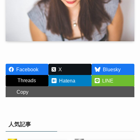
Facebook
X
Bluesky
Threads
Hatena
LINE
Copy
人気記事