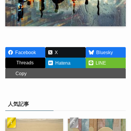
Facebook
X
Bluesky
Threads
Hatena
LINE
Copy
人気記事