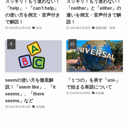
スッキリ！もう迷わない！
スッキリ！もう迷わない！
「help」・「can’t help」
「neither」と「either」の
の使い方を例文・音声付き
違いを例文・音声付きで解
で解説！
説！
2023年12月22日
文法
2024年1月29日
資格試験・対策
seemの使い方を徹底解
「１つの」を表す「uni-」
説！「seem like」、「it
で始まる単語について
seems」、「there
2020年10月8日
豆知識
seems」など
2022年10月13日
豆知識