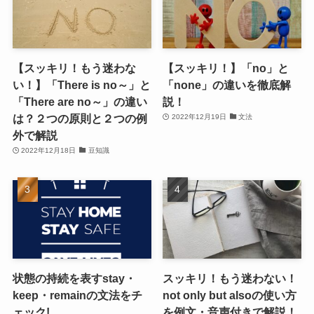
【スッキリ！もう迷わな
【スッキリ！】「no」と
い！】「There is no～」と
「none」の違いを徹底解
「There are no～」の違い
説！
は？２つの原則と２つの例
2022年12月19日
文法
外で解説
2022年12月18日
豆知識
状態の持続を表すstay・
スッキリ！もう迷わない！
keep・remainの文法をチ
not only but alsoの使い方
ェック!
を例文・音声付きで解説！