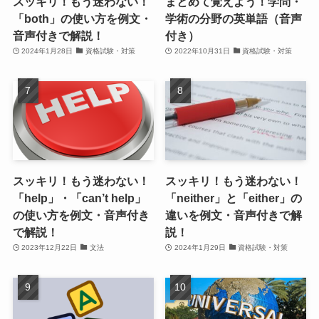
スッキリ！もう迷わない！
まとめて覚えよう！学問・
「both」の使い方を例文・
学術の分野の英単語（音声
音声付きで解説！
付き）
2024年1月28日
資格試験・対策
2022年10月31日
資格試験・対策
スッキリ！もう迷わない！
スッキリ！もう迷わない！
「help」・「can’t help」
「neither」と「either」の
の使い方を例文・音声付き
違いを例文・音声付きで解
で解説！
説！
2023年12月22日
文法
2024年1月29日
資格試験・対策