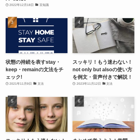
2022年12月18日
豆知識
状態の持続を表すstay・
スッキリ！もう迷わない！
keep・remainの文法をチ
not only but alsoの使い方
ェック!
を例文・音声付きで解説！
2021年11月9日
文法
2023年11月12日
文法