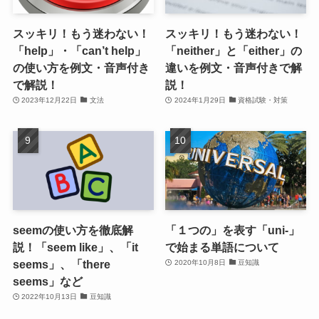
スッキリ！もう迷わない！
スッキリ！もう迷わない！
「help」・「can’t help」
「neither」と「either」の
の使い方を例文・音声付き
違いを例文・音声付きで解
で解説！
説！
2023年12月22日
文法
2024年1月29日
資格試験・対策
seemの使い方を徹底解
「１つの」を表す「uni-」
説！「seem like」、「it
で始まる単語について
seems」、「there
2020年10月8日
豆知識
seems」など
2022年10月13日
豆知識