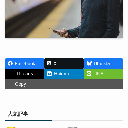
Facebook
X
Bluesky
Threads
Hatena
LINE
Copy
人気記事