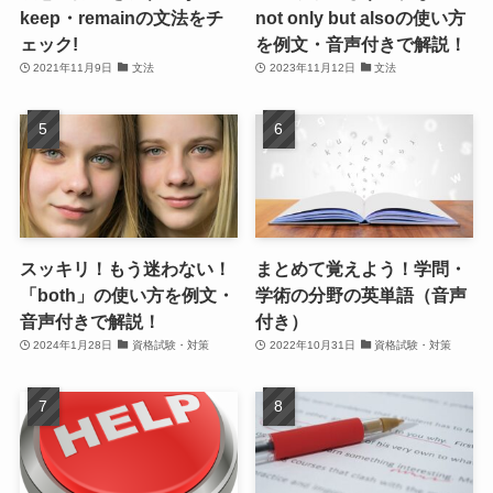
keep・remainの文法をチ
not only but alsoの使い方
ェック!
を例文・音声付きで解説！
2021年11月9日
文法
2023年11月12日
文法
スッキリ！もう迷わない！
まとめて覚えよう！学問・
「both」の使い方を例文・
学術の分野の英単語（音声
音声付きで解説！
付き）
2024年1月28日
資格試験・対策
2022年10月31日
資格試験・対策