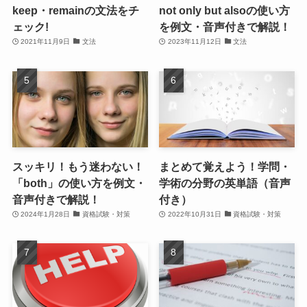
keep・remainの文法をチ
not only but alsoの使い方
ェック!
を例文・音声付きで解説！
2021年11月9日
文法
2023年11月12日
文法
スッキリ！もう迷わない！
まとめて覚えよう！学問・
「both」の使い方を例文・
学術の分野の英単語（音声
音声付きで解説！
付き）
2024年1月28日
資格試験・対策
2022年10月31日
資格試験・対策