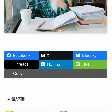
Facebook
X
Bluesky
Threads
Hatena
LINE
Copy
人気記事