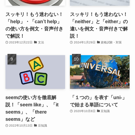
スッキリ！もう迷わない！
スッキリ！もう迷わない！
「help」・「can’t help」
「neither」と「either」の
の使い方を例文・音声付き
違いを例文・音声付きで解
で解説！
説！
2023年12月22日
文法
2024年1月29日
資格試験・対策
seemの使い方を徹底解
「１つの」を表す「uni-」
説！「seem like」、「it
で始まる単語について
seems」、「there
2020年10月8日
豆知識
seems」など
2022年10月13日
豆知識