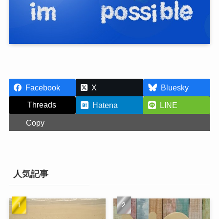
Facebook
X
Bluesky
Threads
Hatena
LINE
Copy
人気記事