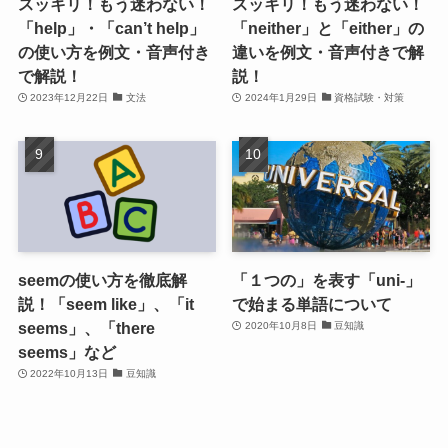
スッキリ！もう迷わない！
スッキリ！もう迷わない！
「help」・「can’t help」
「neither」と「either」の
の使い方を例文・音声付き
違いを例文・音声付きで解
で解説！
説！
2023年12月22日
文法
2024年1月29日
資格試験・対策
seemの使い方を徹底解
「１つの」を表す「uni-」
説！「seem like」、「it
で始まる単語について
seems」、「there
2020年10月8日
豆知識
seems」など
2022年10月13日
豆知識