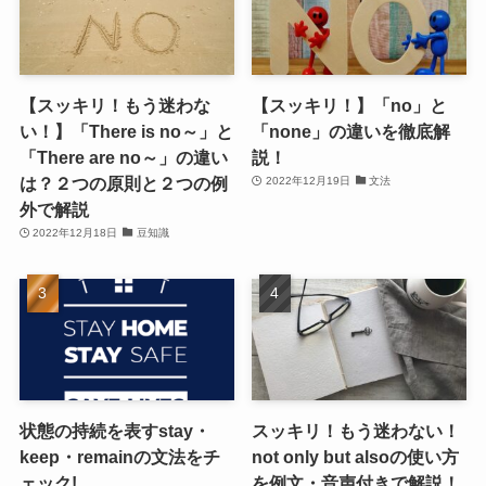
【スッキリ！もう迷わな
【スッキリ！】「no」と
い！】「There is no～」と
「none」の違いを徹底解
「There are no～」の違い
説！
は？２つの原則と２つの例
2022年12月19日
文法
外で解説
2022年12月18日
豆知識
状態の持続を表すstay・
スッキリ！もう迷わない！
keep・remainの文法をチ
not only but alsoの使い方
ェック!
を例文・音声付きで解説！