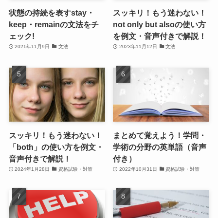
状態の持続を表すstay・
スッキリ！もう迷わない！
keep・remainの文法をチ
not only but alsoの使い方
ェック!
を例文・音声付きで解説！
2021年11月9日
文法
2023年11月12日
文法
スッキリ！もう迷わない！
まとめて覚えよう！学問・
「both」の使い方を例文・
学術の分野の英単語（音声
音声付きで解説！
付き）
2024年1月28日
資格試験・対策
2022年10月31日
資格試験・対策