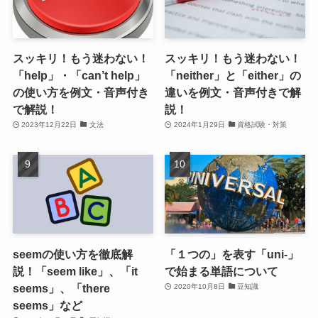
スッキリ！もう迷わない！
スッキリ！もう迷わない！
「help」・「can’t help」
「neither」と「either」の
の使い方を例文・音声付き
違いを例文・音声付きで解
で解説！
説！
2023年12月22日
文法
2024年1月29日
資格試験・対策
seemの使い方を徹底解
「１つの」を表す「uni-」
説！「seem like」、「it
で始まる単語について
seems」、「there
2020年10月8日
豆知識
seems」など