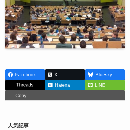
Facebook
X
Bluesky
Threads
Hatena
LINE
Copy
人気記事