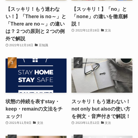
【スッキリ！もう迷わな
【スッキリ！】「no」と
い！】「There is no～」と
「none」の違いを徹底解
「There are no～」の違い
説！
は？２つの原則と２つの例
2022年12月19日
文法
外で解説
2022年12月18日
豆知識
状態の持続を表すstay・
スッキリ！もう迷わない！
keep・remainの文法をチ
not only but alsoの使い方
ェック!
を例文・音声付きで解説！
2021年11月9日
文法
2023年11月12日
文法