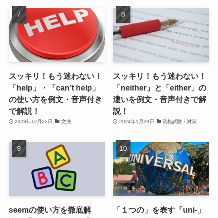
スッキリ！もう迷わない！
スッキリ！もう迷わない！
「help」・「can’t help」
「neither」と「either」の
の使い方を例文・音声付き
違いを例文・音声付きで解
で解説！
説！
2023年12月22日
文法
2024年1月29日
資格試験・対策
seemの使い方を徹底解
「１つの」を表す「uni-」