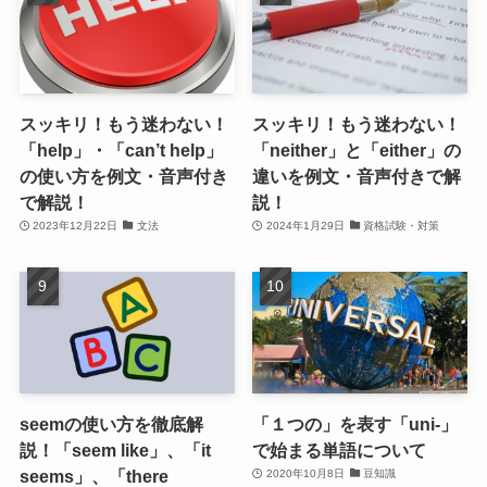
スッキリ！もう迷わない！
スッキリ！もう迷わない！
「help」・「can’t help」
「neither」と「either」の
の使い方を例文・音声付き
違いを例文・音声付きで解
で解説！
説！
2023年12月22日
文法
2024年1月29日
資格試験・対策
seemの使い方を徹底解
「１つの」を表す「uni-」
説！「seem like」、「it
で始まる単語について
seems」、「there
2020年10月8日
豆知識