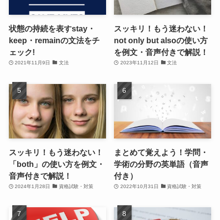
状態の持続を表すstay・
スッキリ！もう迷わない！
keep・remainの文法をチ
not only but alsoの使い方
ェック!
を例文・音声付きで解説！
2021年11月9日
文法
2023年11月12日
文法
スッキリ！もう迷わない！
まとめて覚えよう！学問・
「both」の使い方を例文・
学術の分野の英単語（音声
音声付きで解説！
付き）
2024年1月28日
資格試験・対策
2022年10月31日
資格試験・対策