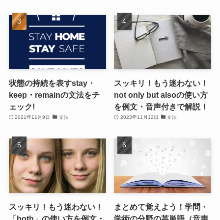
状態の持続を表すstay・
スッキリ！もう迷わない！
keep・remainの文法をチ
not only but alsoの使い方
ェック!
を例文・音声付きで解説！
2021年11月9日
文法
2023年11月12日
文法
スッキリ！もう迷わない！
まとめて覚えよう！学問・
「both」の使い方を例文・
学術の分野の英単語（音声