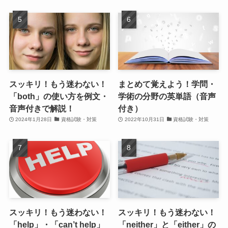
スッキリ！もう迷わない！
まとめて覚えよう！学問・
「both」の使い方を例文・
学術の分野の英単語（音声
音声付きで解説！
付き）
2024年1月28日
資格試験・対策
2022年10月31日
資格試験・対策
スッキリ！もう迷わない！
スッキリ！もう迷わない！
「help」・「can’t help」
「neither」と「either」の