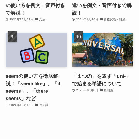
の使い方を例文・音声付き
違いを例文・音声付きで解
で解説！
説！
2023年12月22日
文法
2024年1月29日
資格試験・対策
seemの使い方を徹底解
「１つの」を表す「uni-」
説！「seem like」、「it
で始まる単語について
seems」、「there
2020年10月8日
豆知識
seems」など
2022年10月13日
豆知識