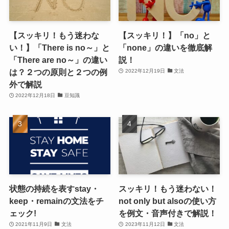
【スッキリ！もう迷わな
【スッキリ！】「no」と
い！】「There is no～」と
「none」の違いを徹底解
「There are no～」の違い
説！
は？２つの原則と２つの例
2022年12月19日
文法
外で解説
2022年12月18日
豆知識
状態の持続を表すstay・
スッキリ！もう迷わない！
keep・remainの文法をチ
not only but alsoの使い方
ェック!
を例文・音声付きで解説！
2021年11月9日
文法
2023年11月12日
文法