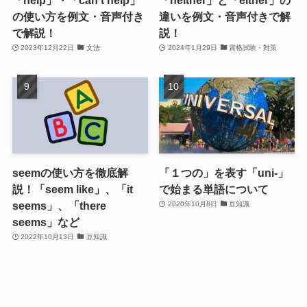
「help」・「can’t help」
「neither」と「either」の
の使い方を例文・音声付き
違いを例文・音声付きで解
で解説！
説！
2023年12月22日
文法
2024年1月29日
資格試験・対策
seemの使い方を徹底解
「１つの」を表す「uni-」
説！「seem like」、「it
で始まる単語について
seems」、「there
2020年10月8日
豆知識
seems」など
2022年10月13日
豆知識