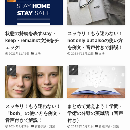
状態の持続を表すstay・
スッキリ！もう迷わない！
keep・remainの文法をチ
not only but alsoの使い方
ェック!
を例文・音声付きで解説！
2021年11月9日
文法
2023年11月12日
文法
スッキリ！もう迷わない！
まとめて覚えよう！学問・
「both」の使い方を例文・
学術の分野の英単語（音声
音声付きで解説！
付き）
2024年1月28日
資格試験・対策
2022年10月31日
資格試験・対策