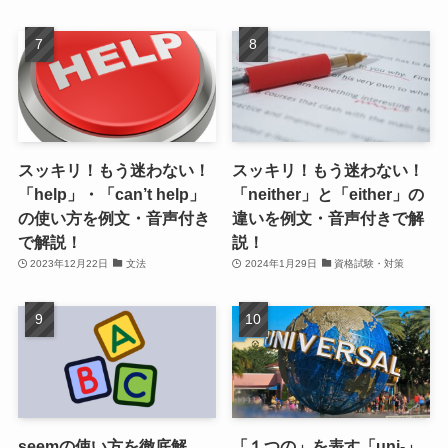
スッキリ！もう迷わない！
スッキリ！もう迷わない！
「help」・「can’t help」
「neither」と「either」の
の使い方を例文・音声付き
違いを例文・音声付きで解
で解説！
説！
2023年12月22日
文法
2024年1月29日
資格試験・対策
seemの使い方を徹底解
「１つの」を表す「uni-」